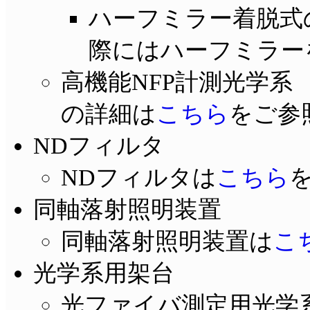
ハーフミラー着脱式
際にはハーフミラー
高機能NFP計測光学系 M-
の詳細は
こちら
をご参
NDフィルタ
NDフィルタは
こちら
同軸落射照明装置
同軸落射照明装置は
こ
光学系用架台
光ファイバ測定用光学