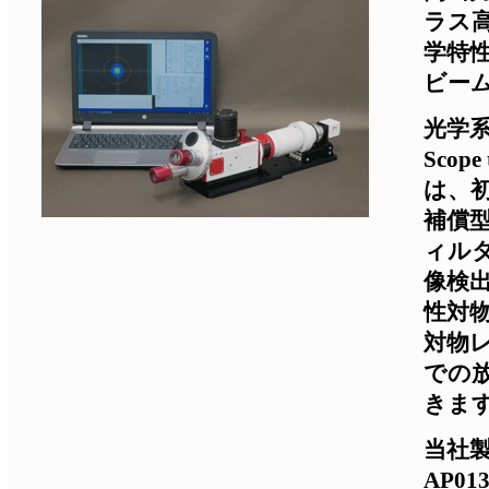
ラス
学特
ビー
光学系
Sco
は、
補償
ィル
像検
性対
対物
での
きま
当社
AP