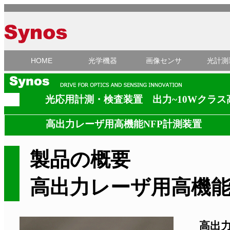
HOME
光学機器
画像センサ
光計測
光応用計測・検査装置 出力~10Wクラ
高出力レーザ用高機能NFP計測装置
製品の概要
高出力レーザ用高機能
高出力